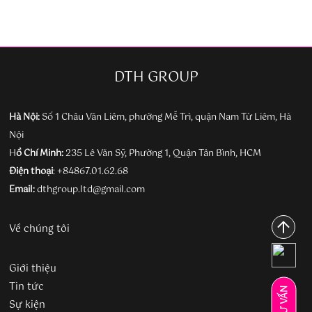
DTH GROUP
Hà Nội:
Số 1 Châu Văn Liêm, phường Mễ Trì, quận Nam Từ Liêm, Hà
Nội
H
ồ Chí Minh:
235 Lê Văn Sỹ, Phường 1, Quận Tân Bình, HCM
Điện thoại
:
+84867.01.62.68
Email:
dthgroup.ltd@gmail.com
Về chúng tôi
Giới thiệu
Tin tức
TƯ VẤN
Sự kiện