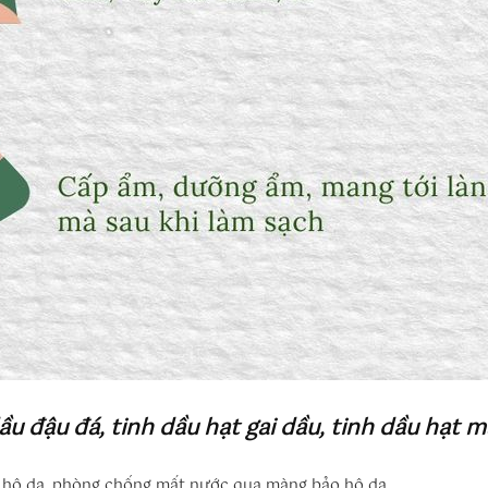
ầu đậu đá, tinh dầu hạt gai dầu, tinh dầu hạt m
 hộ da, phòng chống mất nước qua màng bảo hộ da.