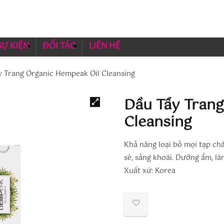
SỰ KIỆN
ĐỐI TÁC
LIÊN HỆ
y Trang Organic Hempeak Oil Cleansing
Dầu Tẩy Tran
Cleansing
Khả năng loại bỏ mọi tạp chấ
sẽ, sảng khoái. Dưỡng ẩm, làm
Xuất xứ: Korea